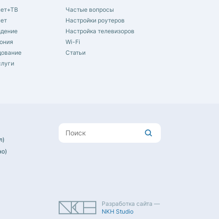
нет+ТВ
Частые вопросы
нет
Настройки роутеров
идение
Настройка телевизоров
ония
Wi-Fi
дование
Статьи
слуги
л)
но)
Разработка сайта —
NKH Studio