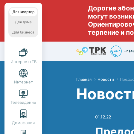
Дорогие абон
Для квартир
могут возник
Для дома
Ориентировоч
терпение и п
Для бизнеса
+7 (4
Интернет+ТВ
Главная
Новости
Предос
Интернет
Новост
Телевидение
01.12.22
Домофония
Предос