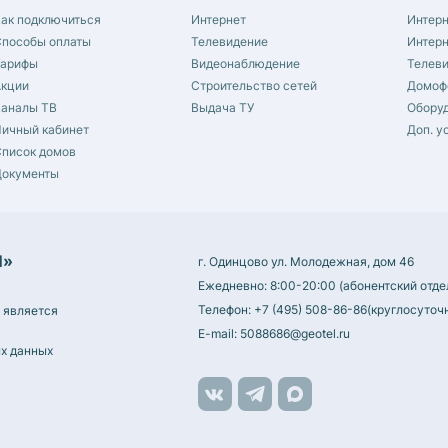
ак подключиться
Интернет
Интер
пособы оплаты
Телевидение
Интер
Тарифы
Видеонаблюдение
Телев
Акции
Строительство сетей
Домоф
Каналы ТВ
Выдача ТУ
Обору
ичный кабинет
Доп. у
писок домов
Документы
Л»
г. Одинцово ул. Молодежная, дом 46
Ежедневно: 8:00-20:00 (абонентский отде
Телефон:
+7 (495) 508-86-86
(круглосуточ
 является
E-mail:
5088686@geotel.ru
х данных