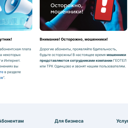
утник!
Внимание! Осторожно, мошенники!
абонентская плата
Дорогие абоненты, проявляйте бдительность,
на некоторых
будьте осторожны! В настоящее время
мошенники
ги Интернет.
представляются сотрудниками компании
ГЕОТЕЛ
енениях вы
или ТРК Одинцово и звонят нашим пользователям.
те
в разделе
ов
".
Абонентам
Для бизнеса
Услу