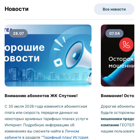
Новости
Все новости
28.07
07.04
Вниманию абонентов ЖК Спутник!
Внимание! Осторо
С 30 июля 2026 года изменится абонентская
Дорогие абоненты, п
плата или скорость передачи данных на
будьте осторожны! 
некоторых архивных тарифных планах услуги
мошенники предста
Интернет. Подробную информацию об
компании
ГЕОТЕЛ ил
изменениях вы сможете найти в
Личном
нашим пользователя
кабинете
в разделе "
Тарифный план/ История