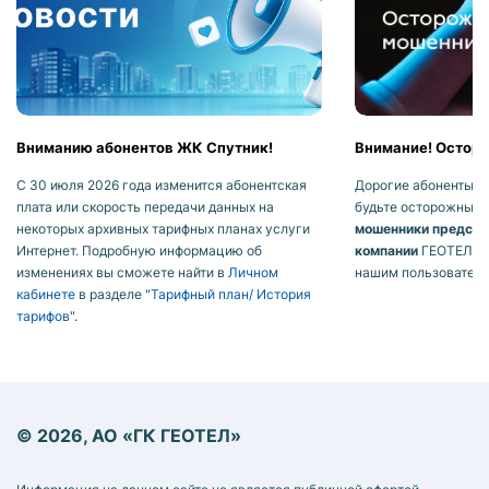
Вниманию абонентов ЖК Спутник!
Внимание! Осторо
С 30 июля 2026 года изменится абонентская
Дорогие абоненты, п
плата или скорость передачи данных на
будьте осторожны! 
некоторых архивных тарифных планах услуги
мошенники предста
Интернет. Подробную информацию об
компании
ГЕОТЕЛ ил
изменениях вы сможете найти в
Личном
нашим пользователя
кабинете
в разделе "
Тарифный план/ История
тарифов
".
© 2026, АО «ГК ГЕОТЕЛ»